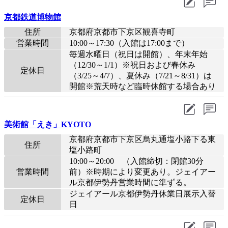
京都鉄道博物館
住所
京都府京都市下京区観喜寺町
営業時間
10:00～17:30（入館は17:00まで）
毎週水曜日（祝日は開館）、年末年始
（12/30～1/1）※祝日および春休み
定休日
（3/25～4/7）、夏休み（7/21～8/31）は
開館※荒天時など臨時休館する場合あり
美術館「えき」KYOTO
京都府京都市下京区烏丸通塩小路下る東
住所
塩小路町
10:00～20:00 （入館締切：閉館30分
営業時間
前）※時期により変更あり。ジェイアー
ル京都伊勢丹営業時間に準ずる。
ジェイアール京都伊勢丹休業日展示入替
定休日
日