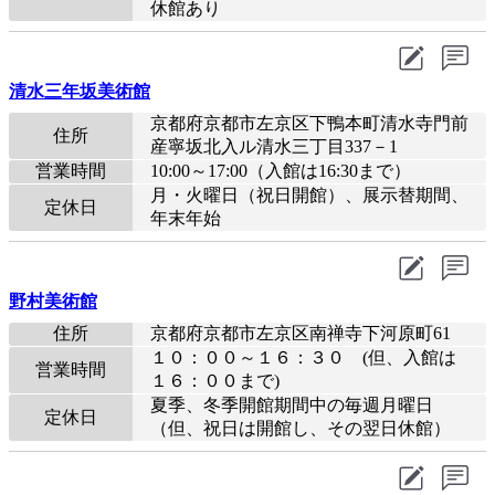
休館あり
清水三年坂美術館
京都府京都市左京区下鴨本町清水寺門前
住所
産寧坂北入ル清水三丁目337－1
営業時間
10:00～17:00（入館は16:30まで）
月・火曜日（祝日開館）、展示替期間、
定休日
年末年始
野村美術館
住所
京都府京都市左京区南禅寺下河原町61
１０：００～１６：３０ (但、入館は
営業時間
１６：００まで)
夏季、冬季開館期間中の毎週月曜日
定休日
（但、祝日は開館し、その翌日休館）