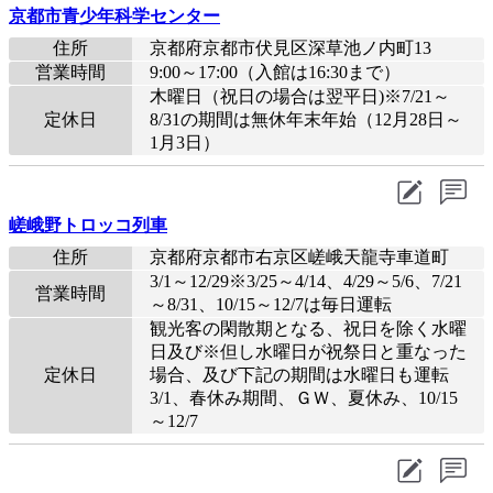
京都市青少年科学センター
住所
京都府京都市伏見区深草池ノ内町13
営業時間
9:00～17:00（入館は16:30まで）
木曜日（祝日の場合は翌平日)※7/21～
定休日
8/31の期間は無休年末年始（12月28日～
1月3日）
嵯峨野トロッコ列車
住所
京都府京都市右京区嵯峨天龍寺車道町
3/1～12/29※3/25～4/14、4/29～5/6、7/21
営業時間
～8/31、10/15～12/7は毎日運転
観光客の閑散期となる、祝日を除く水曜
日及び※但し水曜日が祝祭日と重なった
定休日
場合、及び下記の期間は水曜日も運転
3/1、春休み期間、ＧＷ、夏休み、10/15
～12/7