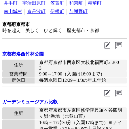
井手町
宇治田原町
笠置町
和束町
精華町
南山城村
京丹波町
伊根町
与謝野町
京都府京都市
時を超え 美しく ひと輝く 歴史都市・京都
京都市洛西竹林公園
京都府京都市西京区大枝北福西町2-300-
住所
3
営業時間
9:00～17:00（入園は16:00まで）
定休日
毎週水曜日12/29～1/3の年末年始
ガーデンミュージアム比叡
京都府京都市左京区修学院尺羅ヶ谷四明
住所
ヶ嶽4番地（比叡山頂）
10時～17時30分（入園17時まで）※ナイ
ター営業（7/16～8/28の土日祝と8/8、