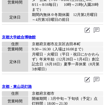
営業時間
8/11～8/16毎日） 10時～21時(入園20時
まで）
期間内無休※冬期休園 12月第2月曜日
定休日
～4月第3日曜日の前日
京都大学総合博物館
住所
京都府京都市左京区吉田本町
営業時間
9:30～16:30（入場は16:00まで）
月曜日・火曜日（平日・祝日にかかわら
ず）年末年始（12月28日～1月4日）創立
定休日
記念日（6月18日）夏季一斉休業（8月第
3水曜日）
京都・東山花灯路
住所
京都府京都市
開催期間：3月中旬～下旬頃（予定）点
営業時間
灯時間：18:00～21:30