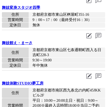
舞妓変身スタジオ四季
住所
京都府京都市東山区桝屋町351-16
営業時間
9：00～17：00（最終受付16：30）
定休日
無休
舞妓館え・まーさ
京都府京都市東山区七条通鞘町西入る日
住所
吉町228-3
営業時間
9:30～19:00
定休日
年中無休
舞妓体験STUDIO夢工房
京都府京都市南区西九条北の内町45JKK
住所
ビル2F
平日：10:00～20:00土日・祝日：9:00～
営業時間
20:00※最終入店時間18:00※当日ご予約