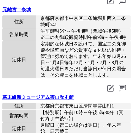
元離宮二条城
京都府京都市中京区二条通堀川西入二条
住所
城町541
午前8時45分～午後4時（閉城午後5時）
営業時間
※二の丸御殿観覧時間午前9時～午後4時
定期的な休城日を設けて、国宝二の丸御
殿や障壁画などの貴重な文化財の維持・
管理に努めております。年末年始12月26
定休日
日～1月4日毎年12月・1月・7月・8月の
毎週火曜日※ただし当該日が休日の場合
は、その翌日を休城日とします。
幕末維新ミュージアム霊山歴史館
住所
京都府京都市東山区清閑寺霊山町1
【特別展】午前10時～午後5時30分（受
営業時間
付終了午後5時）
月曜日（祝日の場合は翌日）、年末年
定休日
始、展示替日