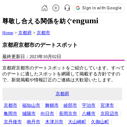
engumi
尊敬し合える関係を紡ぐ
Home
>
京都府
>
京都市
京都府京都市のデートスポット
最終更新日：
2023年10月02日
京都府京都市のデートスポットをご紹介しています。すべて
のデートに適したスポットを網羅して掲載する方針ですの
で、新規掲載や情報訂正のご連絡は大歓迎いたします。
京都府
京都市
福知山市
舞鶴市
綾部市
宇治市
宮津市
亀岡市
城陽市
向日市
長岡京市
八幡市
京田辺市
京丹後市
南丹市
木津川市
大山崎町
久御山町