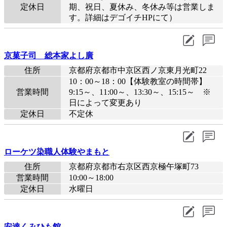
定休日
期、祝日、夏休み、冬休み等は営業しま
す。詳細はデゴイチHPにて）
京菓子司 総本家よし廣
住所
京都府京都市中京区西ノ京東月光町22
10：00～18：00【体験教室の時間帯】
営業時間
9:15～、11:00～、13:30～、15:15～ ※
日によって変更あり
定休日
不定休
ローケツ染職人体験やまもと
住所
京都府京都市右京区西京極午塚町73
営業時間
10:00～18:00
定休日
水曜日
安達くみひも館