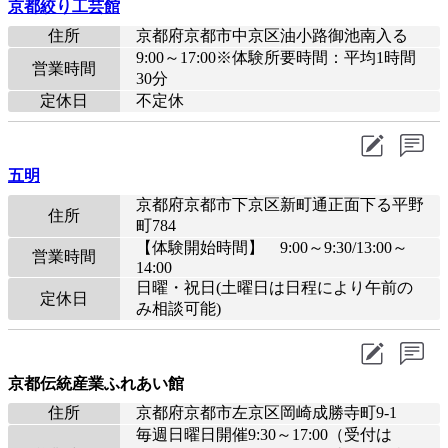
京都絞り工芸館
住所
京都府京都市中京区油小路御池南入る
9:00～17:00※体験所要時間：平均1時間
営業時間
30分
定休日
不定休
五明
京都府京都市下京区新町通正面下る平野
住所
町784
【体験開始時間】 9:00～9:30/13:00～
営業時間
14:00
日曜・祝日(土曜日は日程により午前の
定休日
み相談可能)
京都伝統産業ふれあい館
住所
京都府京都市左京区岡崎成勝寺町9-1
毎週日曜日開催9:30～17:00（受付は