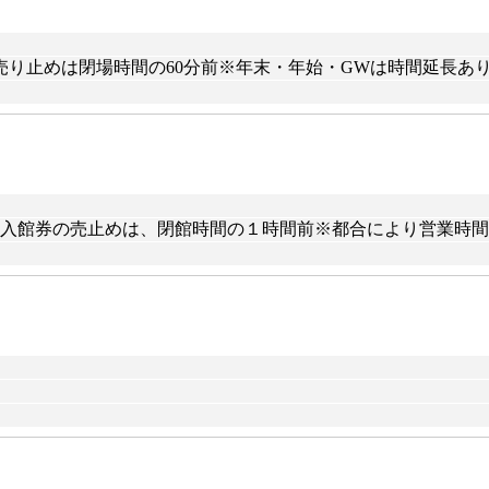
場券売り止めは閉場時間の60分前※年末・年始・GWは時間延長あ
30～17:30）※入館券の売止めは、閉館時間の１時間前※都合により営