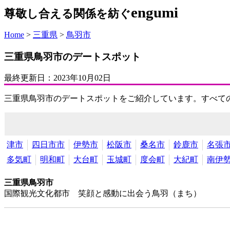
engumi
尊敬し合える関係を紡ぐ
Home
>
三重県
>
鳥羽市
三重県鳥羽市のデートスポット
最終更新日：
2023年10月02日
三重県鳥羽市のデートスポットをご紹介しています。すべて
津市
四日市市
伊勢市
松阪市
桑名市
鈴鹿市
名張
多気町
明和町
大台町
玉城町
度会町
大紀町
南伊
三重県鳥羽市
国際観光文化都市 笑顔と感動に出会う鳥羽（まち）