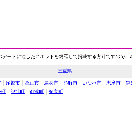
のデートに適したスポットを網羅して掲載する方針ですので、
三重県
市
尾鷲市
亀山市
鳥羽市
熊野市
いなべ市
志摩市
伊
勢町
紀北町
御浜町
紀宝町