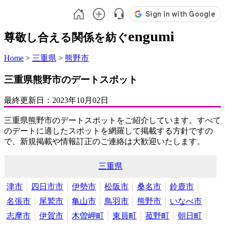
engumi
尊敬し合える関係を紡ぐ
Home
>
三重県
>
熊野市
三重県熊野市のデートスポット
最終更新日：
2023年10月02日
三重県熊野市のデートスポットをご紹介しています。すべて
のデートに適したスポットを網羅して掲載する方針ですの
で、新規掲載や情報訂正のご連絡は大歓迎いたします。
三重県
津市
四日市市
伊勢市
松阪市
桑名市
鈴鹿市
名張市
尾鷲市
亀山市
鳥羽市
熊野市
いなべ市
志摩市
伊賀市
木曽岬町
東員町
菰野町
朝日町