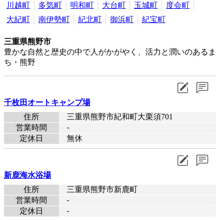
川越町
多気町
明和町
大台町
玉城町
度会町
大紀町
南伊勢町
紀北町
御浜町
紀宝町
三重県熊野市
豊かな自然と歴史の中で人がかがやく、活力と潤いのあるま
ち・熊野
千枚田オートキャンプ場
住所
三重県熊野市紀和町大栗須701
-
営業時間
定休日
無休
新鹿海水浴場
住所
三重県熊野市新鹿町
-
営業時間
-
定休日