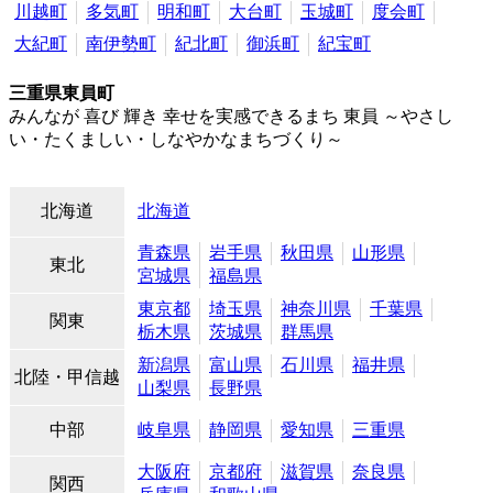
川越町
多気町
明和町
大台町
玉城町
度会町
大紀町
南伊勢町
紀北町
御浜町
紀宝町
三重県東員町
みんなが 喜び 輝き 幸せを実感できるまち 東員 ～やさし
い・たくましい・しなやかなまちづくり～
北海道
北海道
青森県
岩手県
秋田県
山形県
東北
宮城県
福島県
東京都
埼玉県
神奈川県
千葉県
関東
栃木県
茨城県
群馬県
新潟県
富山県
石川県
福井県
北陸・甲信越
山梨県
長野県
中部
岐阜県
静岡県
愛知県
三重県
大阪府
京都府
滋賀県
奈良県
関西