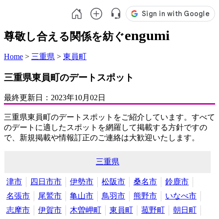
engumi
尊敬し合える関係を紡ぐ
Home
>
三重県
>
東員町
三重県東員町のデートスポット
最終更新日：
2023年10月02日
三重県東員町のデートスポットをご紹介しています。すべて
のデートに適したスポットを網羅して掲載する方針ですの
で、新規掲載や情報訂正のご連絡は大歓迎いたします。
三重県
津市
四日市市
伊勢市
松阪市
桑名市
鈴鹿市
名張市
尾鷲市
亀山市
鳥羽市
熊野市
いなべ市
志摩市
伊賀市
木曽岬町
東員町
菰野町
朝日町