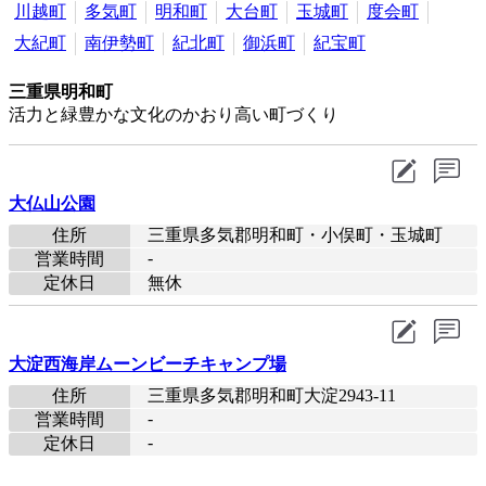
川越町
多気町
明和町
大台町
玉城町
度会町
大紀町
南伊勢町
紀北町
御浜町
紀宝町
三重県明和町
活力と緑豊かな文化のかおり高い町づくり
大仏山公園
住所
三重県多気郡明和町・小俣町・玉城町
-
営業時間
定休日
無休
大淀西海岸ムーンビーチキャンプ場
住所
三重県多気郡明和町大淀2943-11
-
営業時間
-
定休日