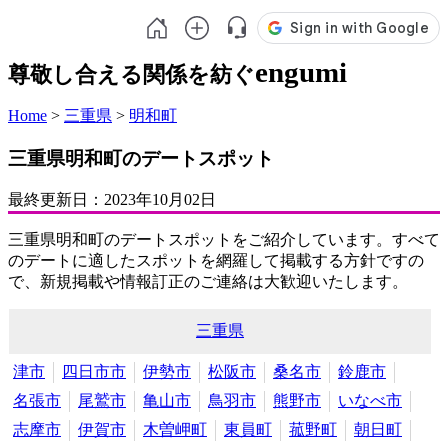
engumi
尊敬し合える関係を紡ぐ
Home
>
三重県
>
明和町
三重県明和町のデートスポット
最終更新日：
2023年10月02日
三重県明和町のデートスポットをご紹介しています。すべて
のデートに適したスポットを網羅して掲載する方針ですの
で、新規掲載や情報訂正のご連絡は大歓迎いたします。
三重県
津市
四日市市
伊勢市
松阪市
桑名市
鈴鹿市
名張市
尾鷲市
亀山市
鳥羽市
熊野市
いなべ市
志摩市
伊賀市
木曽岬町
東員町
菰野町
朝日町