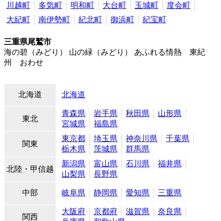
川越町
多気町
明和町
大台町
玉城町
度会町
大紀町
南伊勢町
紀北町
御浜町
紀宝町
三重県尾鷲市
海の碧（みどり） 山の緑（みどり） あふれる情熱 東紀
州 おわせ
北海道
北海道
青森県
岩手県
秋田県
山形県
東北
宮城県
福島県
東京都
埼玉県
神奈川県
千葉県
関東
栃木県
茨城県
群馬県
新潟県
富山県
石川県
福井県
北陸・甲信越
山梨県
長野県
中部
岐阜県
静岡県
愛知県
三重県
大阪府
京都府
滋賀県
奈良県
関西