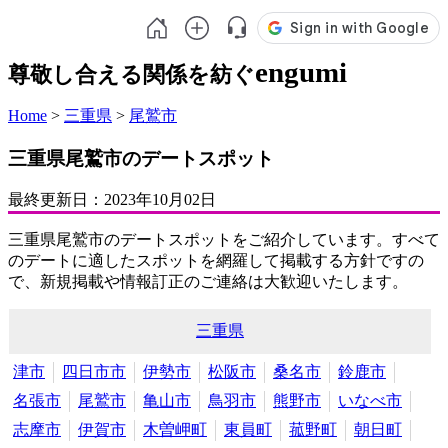
engumi
尊敬し合える関係を紡ぐ
Home
>
三重県
>
尾鷲市
三重県尾鷲市のデートスポット
最終更新日：
2023年10月02日
三重県尾鷲市のデートスポットをご紹介しています。すべて
のデートに適したスポットを網羅して掲載する方針ですの
で、新規掲載や情報訂正のご連絡は大歓迎いたします。
三重県
津市
四日市市
伊勢市
松阪市
桑名市
鈴鹿市
名張市
尾鷲市
亀山市
鳥羽市
熊野市
いなべ市
志摩市
伊賀市
木曽岬町
東員町
菰野町
朝日町